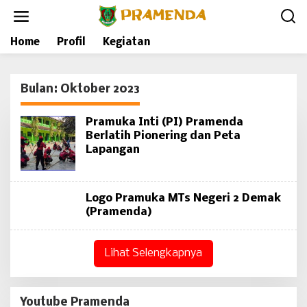
L
e
w
a
Home
Profil
Kegiatan
t
i
k
Bulan:
Oktober 2023
e
k
o
Pramuka Inti (PI) Pramenda
n
Berlatih Pionering dan Peta
t
Lapangan
e
n
Logo Pramuka MTs Negeri 2 Demak
(Pramenda)
Lihat Selengkapnya
Youtube Pramenda